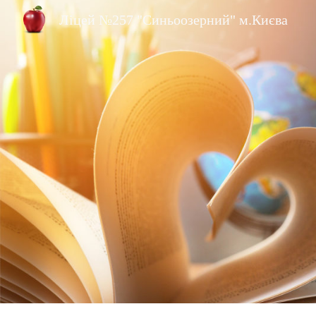
Ліцей №257 "Синьоозерний" м.Києва
Sk