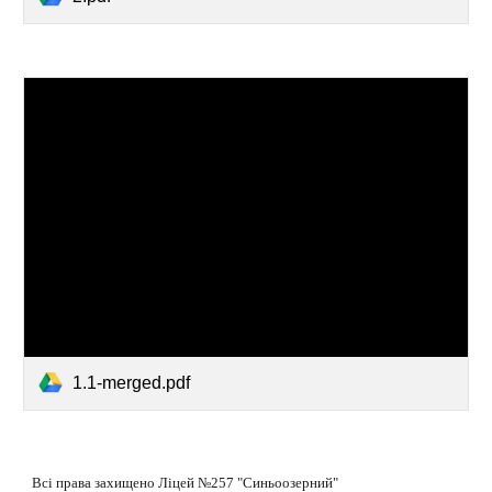
1.1-merged.pdf
Всі права захищено Ліцей №257 "Синьоозерний"