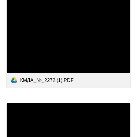
КМДА_№_2272 (1).PDF