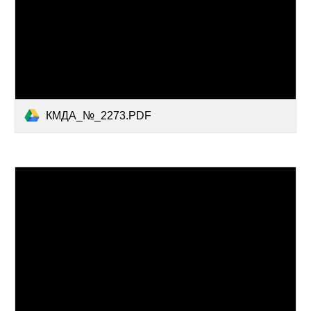
КМДА_№_2273.PDF